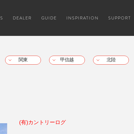
S
DEALER
GUIDE
INSPIRATION
SUPPORT
関東
甲信越
北陸
(有)カントリーログ