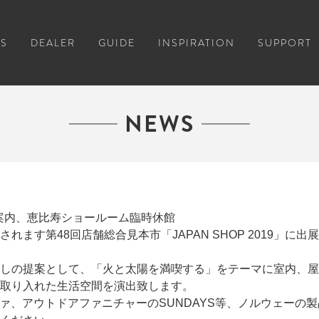
S
DEALER
GUIDE
INSPIRATION
SUPPORT
NEWS
のご案内、恵比寿ショールーム臨時休館
れます第48回店舗総合見本市「JAPAN SHOP 2019」に出
しの提案として、「火と太陽を満喫する」をテーマに室内、屋
取り入れた生活空間を演出致します。
テラッツァ、アウトドアファニチャーのSUNDAYS等、ノルウェー