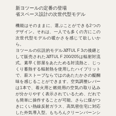
新ヨツールの定番の登場

省スペース設計の次世代型モデル
機能はそのままに、選ぶことができる2つの
デザイン。それは、一人でも多くの方にこの
次世代型モデルの暖かさを感じて欲しいか
ら。

ヨツールの伝説的モデルJØTUL F 3の後継と
して販売されたJØTUL F 200/205は輻射対流
式。素早く部屋をあたためる対流熱と、じっ
くり蓄熱する輻射熱を使用したハイブリット
で、薪ストーブならではのあたたかさの醍醐
味を感じることができます。空気調整レバー
は1本で、着火用と燃焼用の空気の取り込み
が分かりやすく表示されているため、だれで
も簡単に操作することが可能。さらに煤がつ
きにくい熱線反射ガラス、高気密住宅に対応
した外気導入型。もちろんクリーンバーンシ