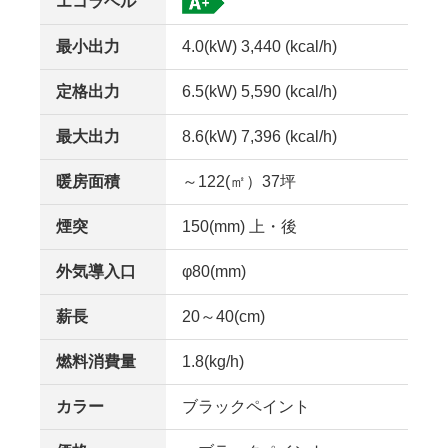
エコラベル
最小出力
4.0(kW) 3,440 (kcal/h)
定格出力
6.5(kW) 5,590 (kcal/h)
最大出力
8.6(kW) 7,396 (kcal/h)
暖房面積
～122(㎡）37坪
煙突
150(mm) 上・後
外気導入口
φ80(mm)
薪長
20～40(cm)
燃料消費量
1.8(kg/h)
カラー
ブラックペイント