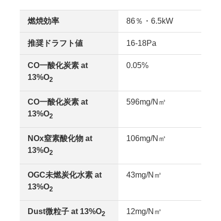
燃焼効率
86％・6.5kW
推奨ドラフト値
16-18Pa
CO一酸化炭素 at 
0.05%
13%O
2
CO一酸化炭素 at 
596mg/N㎥
13%O
2
NOx窒素酸化物 at 
106mg/N㎥
13%O
2
OGC未燃炭化水素 at 
43mg/N㎥
13%O
2
Dust微粒子 at 13%O
12mg/N㎥
2