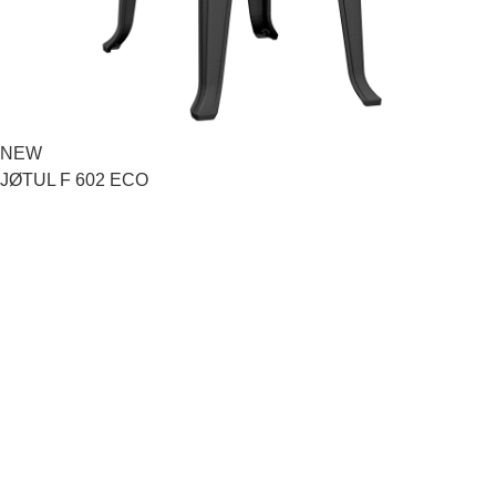
NEW
O
JØTUL FS 173