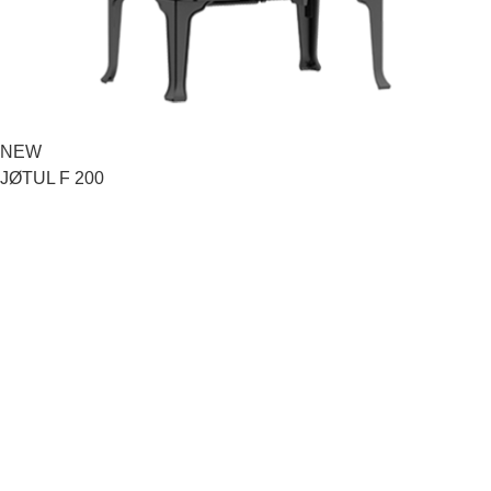
NEW
JØTUL F 205