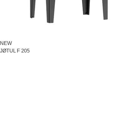
NEW
JØTUL F 602 EC