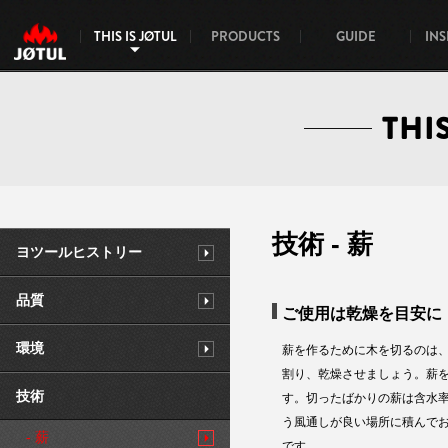
THIS IS JØTUL
PRODUCTS
GUIDE
INS
THI
技術 - 薪
ヨツールヒストリー
品質
ご使用は乾燥を目安に
環境
薪を作るために木を切るのは
割り、乾燥させましょう。薪
技術
す。切ったばかりの薪は含水率
う風通しが良い場所に積んでお
- 薪
です。