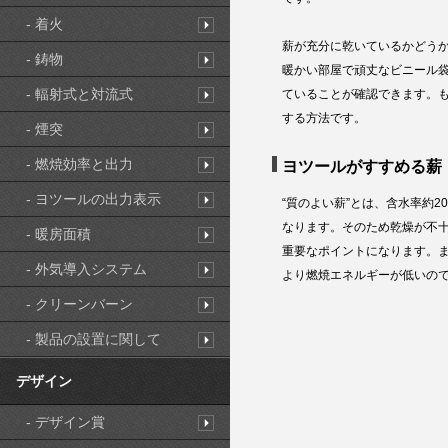
- 着火
薪が充分に乾いているかどう
- 鋳物
暖かい部屋で頑丈なビニール
- 輻射式と対流式
ていることが確認できます。
する方法です。
- 煙突
- 燃焼効率と出力
ヨツールがすすめる薪
- ヨツールの出力表示
“質のよい薪”とは、含水率約20
なります。そのため乾燥が不
- 暖房面積
重要なポイントになります。ま
- 外気導入システム
より燃焼エネルギーが低いの
- クリーンバーン
- 製品の設置に関して
デザイン
- デザイン賞